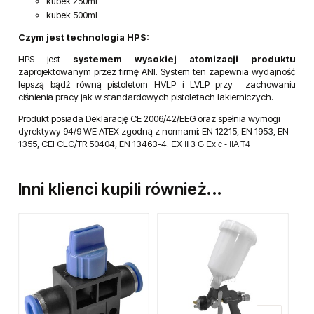
kubek 250ml
kubek 500ml
Czym jest technologia HPS:
HPS jest
systemem wysokiej atomizacji
produktu
zaprojektowanym przez firmę ANI. System ten zapewnia wydajność
lepszą bądź równą pistoletom HVLP i LVLP przy zachowaniu
ciśnienia pracy jak w standardowych pistoletach lakierniczych.
Produkt posiada Deklarację CE 2006/42/EEG oraz spełnia wymogi
dyrektywy 94/9 WE ATEX zgodną z normami: EN 12215, EN 1953, EN
1355, CEI CLC/TR 50404, EN 13463-4.
EX II 3 G Ex c - IIA T4
Inni klienci kupili również...