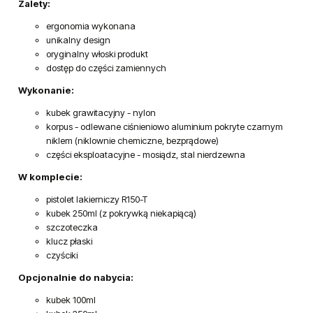
Zalety:
ergonomia wykonana
unikalny design
oryginalny włoski produkt
dostęp do części zamiennych
Wykonanie:
kubek grawitacyjny - nylon
korpus - odlewane ciśnieniowo aluminium pokryte czarnym
niklem (niklownie chemiczne, bezprądowe)
części eksploatacyjne - mosiądz, stal nierdzewna
W komplecie:
pistolet lakierniczy R150-T
kubek 250ml (z pokrywką niekapiącą)
szczoteczka
klucz płaski
czyściki
Opcjonalnie do nabycia:
kubek 100ml