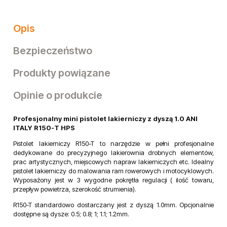
Opis
Bezpieczeństwo
Produkty powiązane
Opinie o produkcie
Profesjonalny mini pistolet lakierniczy z dyszą 1.0 ANI
ITALY R150-T HPS
Pistolet lakierniczy R150-T to narzędzie w pełni profesjonalne
dedykowane do precyzyjnego lakierownia drobnych elementów,
prac artystycznych, miejscowych napraw lakierniczych etc. Idealny
pistolet lakierniczy do malowania ram rowerowych i motocyklowych.
Wyposażony jest w 3 wygodne pokrętła regulacji ( ilość towaru,
przepływ powietrza, szerokość strumienia).
R150-T standardowo dostarczany jest z dyszą 1.0mm. Opcjonalnie
dostępne są dysze: 0.5; 0.8; 1; 1.1; 1.2mm.