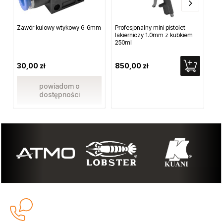
Zawór kulowy wtykowy 6-6mm
Profesjonalny mini pistolet
Sp
lakierniczy 1.0mm z kubkiem
11
250ml
30,00 zł
850,00 zł
9,
powiadom o
dostępności