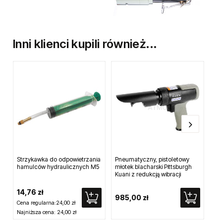
Inni klienci kupili również...
Strzykawka do odpowietrzania
Pneumatyczny, pistoletowy
Rę
hamulców hydraulicznych M5
młotek blacharski Pittsburgh
gr
Kuani z redukcją wibracji
M5
14,76 zł
985,00 zł
82
Cena regularna:
24,00 zł
Najniższa cena:
24,00 zł