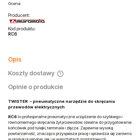
Ocena:
Producent:
Kod produktu:
RC6
Opis
Koszty dostawy
Cena nie zawiera ewentualnych kosztów płatności
Opinie o produkcie
TWISTER – pneumatyczne narzędzie do skręcania
przewodów elektrycznych
RC6
to profesjonalne pneumatyczne urządzenie do szybkiego i
równomiernego skręcania żył przewodów. Idealne do przygotowania
końcówek pod tulejki, terminale i złącza. Zapewnia wysoką
powtarzalność, znacząco przyspiesza pracę i sprawdza się zarówno
w produkcji seryjnej, jak i w warsztatach montażowych.