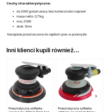
Cechy charakterystyczne:
do 2000 godzin pracy bez konieczności napraw!
masa netto: 0,71kg
moc 210W
skok: 5mm
Narzędzie przeznaczone do ciężkich prac w przemyśle.
Inni klienci kupili również...
Pneumatyczna szlifierka
Pneumatyczna szlifierka
Szl