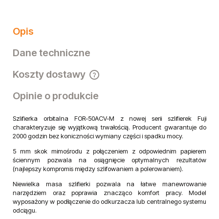
Opis
Dane techniczne
Koszty dostawy
Cena nie zawiera ewentualnych kosztów płatności
Opinie o produkcie
Szlifierka orbitalna FOR-50ACV-M z nowej serii szlifierek Fuji
charakteryzuje się wyjątkową trwałością. Producent gwarantuje do
2000 godzin bez koniczności wymiany części i spadku mocy.
5 mm skok mimośrodu z połączeniem z odpowiednim papierem
ściennym pozwala na osiągnięcie optymalnych rezultatów
(najlepszy kompromis między szlifowaniem a polerowaniem).
Niewielka masa szlifierki pozwala na łatwe manewrowanie
narzędziem oraz poprawia znacząco komfort pracy. Model
wyposażony w podłączenie do odkurzacza lub centralnego systemu
odciągu.