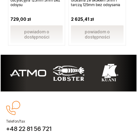
oscylacyjna 125mm 5mm bez
orbitalna ze skokiem 5mm i
Sa
odsysu
tarczą 125mm bez odsysania
729,00 zł
2 625,41 zł
1 
powiadom o
powiadom o
dostępności
dostępności
Telefon/fax
+48 22 81 56 721