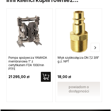
Pompa spożywcza YAMADA
Wtyk szybkozłącza DN 7,2 3/8"
Koł
membranowa 1" z
g.z. NPT
45
certyfikatem FDA 100l/min
PTFE
21 295,00 zł
18,00 zł
36
powiadom o
dostępności