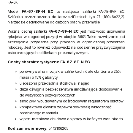
FA-67.
Model
FA-67-8F-N EC
to następca szlifierki FA-7E-8VF EC.
Szlifierka przeznaczona do tarcz szlifierskich typ 27 (180x6x22,2).
Narzędzie dedykowane do ciężkich prac w przemyśle.
Ważną cechą szlifierki
FA-67-8F-N EC
jest możliwość ustawienia
rękojeści w dogodnej pozycji w obrębie 360°. Takie rozwiązanie jest
szczególnie przydatne przy pracach w ograniczonej przestrzeni
roboczej. Jest to również odpowiedź na codzienne przyzwyczajenia
osób pracujących szlifierkami pneumatycznymi.
Cechy charakterystyczne FA-67-8F-N EC
porównywalna moc jak w szlifierkach 7, ale obniżona o 25%
masa i o 15% gabaryty
ulepszona przekładnia stożkowa i napęd
duża dźwignia bezpieczeństwa umożliwiająca dostosowanie
do wszystkich pozycji roboczych
silnik 2KM wbudowanym odśrodkowym regulatorem obrotów
kompaktowa głowica zapewni doskonałą widoczność
obrabianego materiału
w pełni metalowa obudowa do pracy w każdych warunkach
Kod zamówieniowy:
5412106205