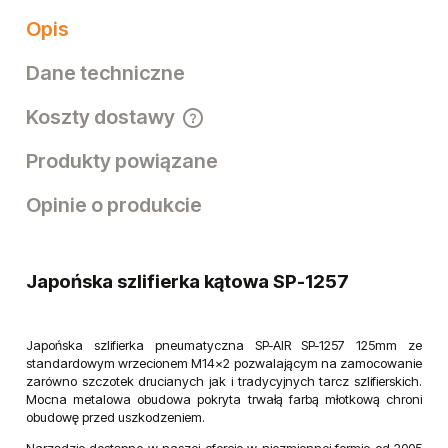
Opis
Dane techniczne
Koszty dostawy
Cena nie zawiera ewentualnych kosztów płatności
Produkty powiązane
Opinie o produkcie
Japońska szlifierka kątowa SP-1257
Japońska szlifierka pneumatyczna SP-AIR SP-1257 125mm ze
standardowym wrzecionem M14x2 pozwalającym na zamocowanie
zarówno szczotek drucianych jak i tradycyjnych tarcz szlifierskich.
Mocna metalowa obudowa pokryta trwałą farbą młotkową chroni
obudowę przed uszkodzeniem.
Narzędzie dostępne w naszej ofercie w niezmiennej formie od 2005