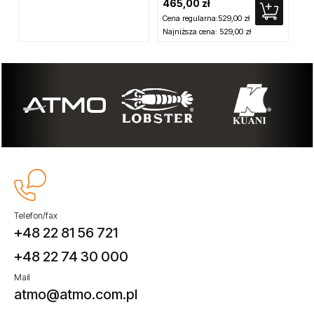
465,00 zł
3 
Cena regularna:
529,00 zł
Najniższa cena:
529,00 zł
Telefon/fax
+48 22 81 56 721
+48 22 74 30 000
Mail
atmo@atmo.com.pl