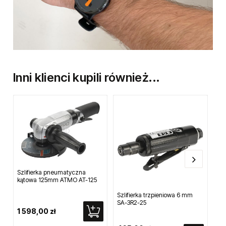
Inni klienci kupili również...
Szlifierka pneumatyczna
kątowa 125mm ATMO AT-125
Szlifierka trzpieniowa 6 mm
Mł
SA-3R2-25
SE
1 598,00 zł