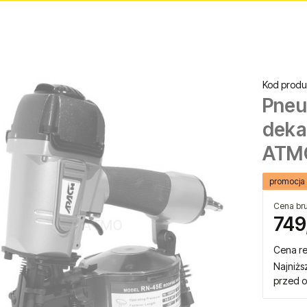
Kod produ
Pneu
deka
ATM
promocja
Cena bru
749
Cena r
Najniżs
przed o