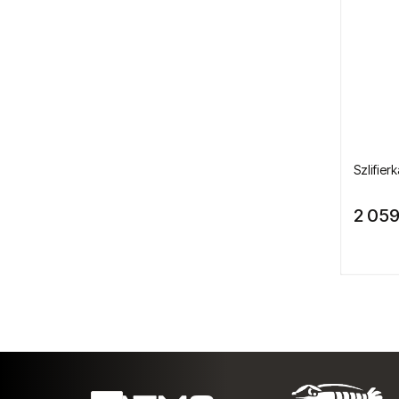
Przecinarki pneumatyczne
Silniki pneumatyczne
Silniki pneumatyczne GAST
Szczypce pneumatyczne
Szlifie
Ostrza do szczypiec
2 059
Skrobaki pneumatyczne
Smarownice i olejarki
Szlifierki kątowe
Szlifierki liniowe
Szlifierki oscylacyjne