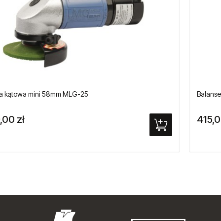
rka kątowa mini 58mm MLG-25
Balanser
,00 zł
415,0