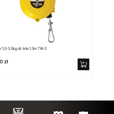
 1,0-3,0kg dł. linki 1,3m TW-3
Szlifie
A
0 zł
327,0