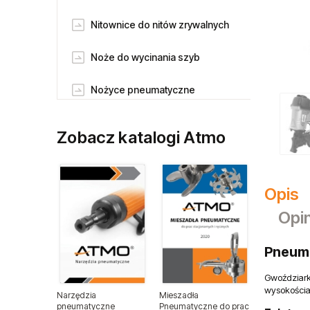
Nitownice do nitów zrywalnych
Noże do wycinania szyb
Nożyce pneumatyczne
Odkurzacze pneumatyczne
Zobacz katalogi Atmo
Piaskarki pneumatczne
Pilnikarki pneumatyczne
Opis
Opin
Pneumatyczne klucze udarowe
Pneuma
Pneumatyczne klucze
zapadkowe
Gwoździark
wysokościa
Narzędzia
Mieszadła
Pneumatyczne pisaki grawerskie
pneumatyczne
Pneumatyczne do prac