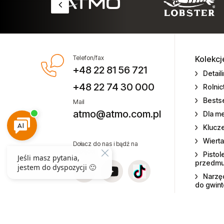
pneumatyczne
Szlifierki taśmowe
Szlifierki trzpieniowe
Telefon/fax
Kolekcj
+48 22 81 56 721
Detail
Tornadory i pistolety piorące
+48 22 74 30 000
Rolni
Ubijaki formierskie
Bestse
Mail
atmo@atmo.com.pl
Dla m
Wiertarki pneumatyczne
Klucz
Wierta
Dołącz do nas i bądź na
Wiertarko-wkrętarki
bieżąco!
Pistol
przedm
Wkrętarki pneumatyczne
Narzęd
do gwin
Wyciskacze pneumatyczne do
mas COX