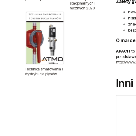
Zalety 
stacjonarnych i
ręcznych 2020
Pistolety lakiernicze
niew
nisk
Pistolety lakiernicze BenBow
znac
bezp
Pistolety natryskowe
O marce
APACH
to 
Pistolety do pompowania kół
przedstaw
http://www
Pistolety do przedmuchiwania
Technika smarowania i
dystrybucja płynów
Inni
Polerki pneumatyczne
Pompy pneumatyczne
Spożywcze pompy membranowe
FDA
Pompy membranowe