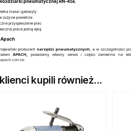
gwoździarki pneumatycznej RN-45E
ielka masa i gabaryty
ie zużycie powietrza
zne przyspieszenie prac
ieczna praca jedną ręką
 Apach
tajwański producent
narzędzi pneumatycznych
, a w szczególności pr
icielem
APACH,
posiadamy własny serwis i części zamienne na skła
.apach.com.tw.
 klienci kupili również...