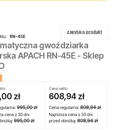
zapytaj o produkt
ktu:
RN-45E
matyczna gwoździarka
rska APACH RN-45E - Sklep
O
tto:
Cena netto:
,00 zł
608,94 zł
995,00 zł
808,94 zł
egularna:
Cena regularna:
za cena z 30 dni
Najniższa cena z 30 dni
995,00 zł
808,94 zł
bniżką:
przed obniżką: