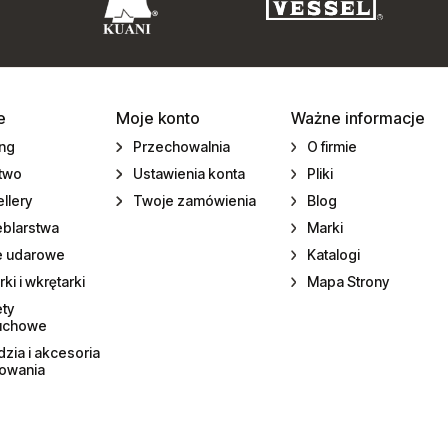
e
Moje konto
Ważne informacje
ing
Przechowalnia
O firmie
ctwo
Ustawienia konta
Pliki
llery
Twoje zamówienia
Blog
eblarstwa
Marki
e udarowe
Katalogi
rki i wkrętarki
Mapa Strony
ety
uchowe
zia i akcesoria
towania