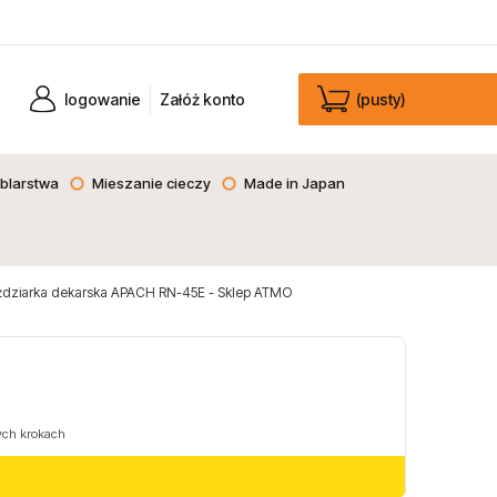
logowanie
Załóż konto
(pusty)
blarstwa
Mieszanie cieczy
Made in Japan
dziarka dekarska APACH RN-45E - Sklep ATMO