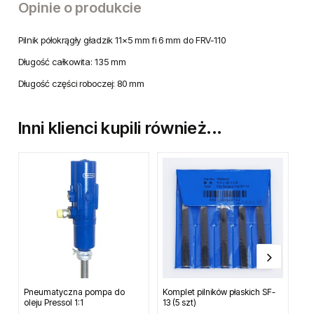
Opinie o produkcie
Pilnik półokrągły gładzik 11x5 mm fi 6 mm do FRV-110
Długość całkowita: 135 mm
Długość części roboczej: 80 mm
Inni klienci kupili również...
Pneumatyczna pompa do
Komplet pilników płaskich SF-
Pil
oleju Pressol 1:1
13 (5 szt)
pi