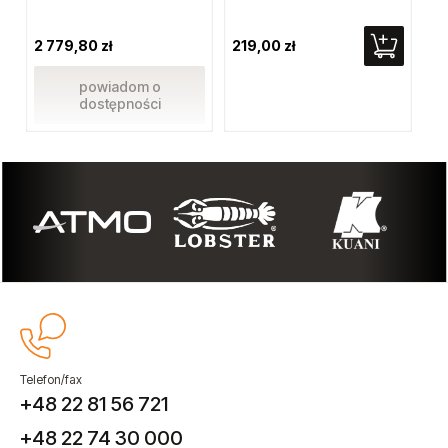
2 779,80 zł
219,00 zł
39
powiadom o
dostępności
Telefon/fax
+48 22 81 56 721
+48 22 74 30 000