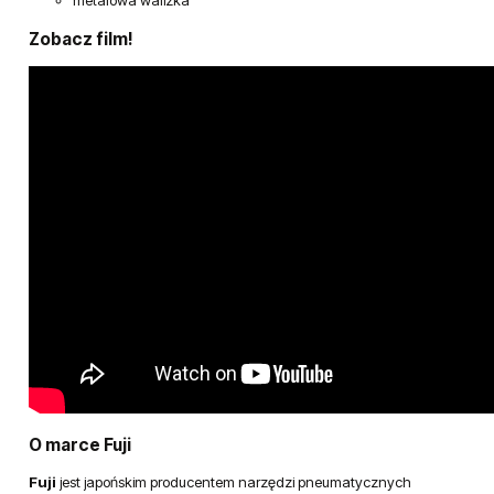
metalowa walizka
Zobacz film!
O marce Fuji
Fuji
jest japońskim producentem narzędzi pneumatycznych