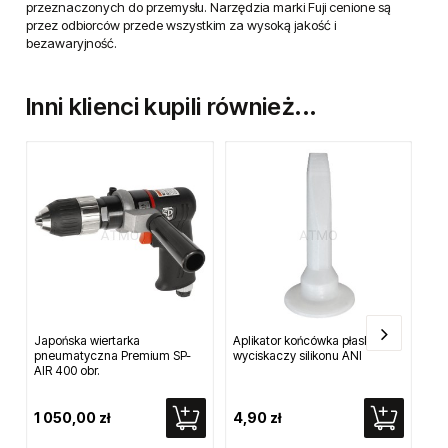
przeznaczonych do przemysłu. Narzędzia marki Fuji cenione są
przez odbiorców przede wszystkim za wysoką jakość i
bezawaryjność.
Inni klienci kupili również...
Japońska wiertarka
Aplikator końcówka płaska do
Pr
pneumatyczna Premium SP-
wyciskaczy silikonu ANI
za
AIR 400 obr.
1 050,00 zł
4,90 zł
8 