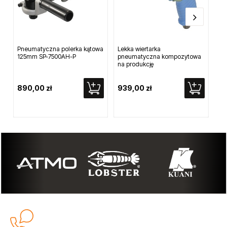
Pneumatyczna polerka kątowa
Lekka wiertarka
Sz
125mm SP-7500AH-P
pneumatyczna kompozytowa
DN7
na produkcję
890,00 zł
939,00 zł
89