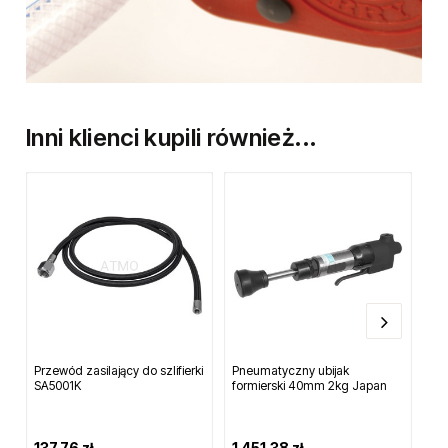
Inni klienci kupili również...
Przewód zasilający do szlifierki
Pneumatyczny ubijak
Pis
SA5001K
formierski 40mm 2kg Japan
dy
137,76 zł
1 451,38 zł
93