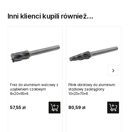
Opinie o produkcie
Profesjonalna nasadka udarowa długa 6-katna 1/2" 21mm.
Wykonana z wysokiej jakości stali stopowej kutej. Dedykowana do
przemysłu ciężkiego.
Produkt japoński.
Inni klienci kupili również...
Frez do aluminium walcowy z
Pilnik obrotowy do aluminium
Na