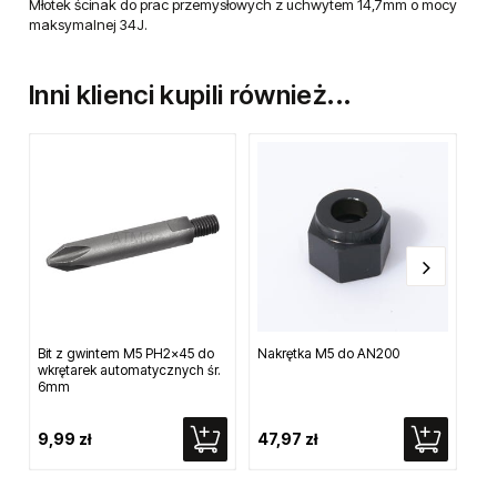
Opis
Dane techniczne
Opinie o produkcie
Młotek ścinak do prac przemysłowych z uchwytem 14,7mm o mocy
maksymalnej 34J.
Inni klienci kupili również...