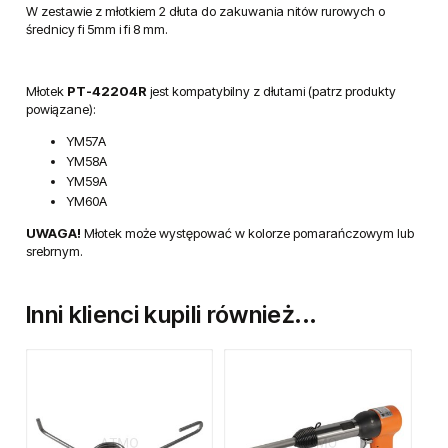
Profesjonalny młotek pneumatyczny do
zakuwania nitów rurkowych,
drobnej produkcji i prac w motoryzacji.
Skok bijaka 78 mm.
W zestawie z młotkiem 2 dłuta do zakuwania nitów rurowych o
średnicy fi 5mm i fi 8 mm.
Młotek
PT-42204R
jest kompatybilny z dłutami (patrz produkty
powiązane):
YM57A
YM58A
YM59A
YM60A
UWAGA!
Młotek może występować w kolorze pomarańczowym lub
srebrnym.