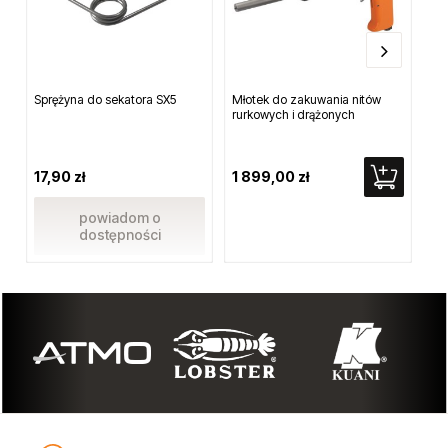
Inni klienci kupili również...
Sprężyna do sekatora SX5
Młotek do zakuwania nitów
M6
rurkowych i drążonych
sz
sp
do
ma
17,90 zł
1 899,00 zł
89
powiadom o
dostępności