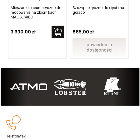
Mieszadło pneumatyczne do
Szczypce ręczne do cięcia na
Po
mocowania na zbiornikach
gorąco
w 
MAUSER/IBC
3 630,00 zł
885,00 zł
97
powiadom o
dostępności
Telefon/fax