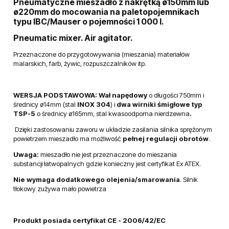
Pneumatyczne mieszadło z nakrętką ø150mm lub
ø220mm do mocowania
na paletopojemnikach
typu IBC/Mauser o pojemności 1 000 l.
Pneumatic mixer. Air agitator.
Przeznaczone do przygotowywania (mieszania) materiałów
malarskich, farb,
żywic, rozpuszczalników itp.
WERSJA PODSTAWOWA: Wał
napędowy
o długości 750mm i
średnicy ø14mm (stal
INOX 304
) i
dwa wirniki śmigłowe typ
TSP-5
o średnicy ø165mm, stal kwasoodporna nierdzewna
.
Dzięki zastosowaniu zaworu w układzie zasilania silnika sprężonym
powietrzem mieszadło ma możliwość
pełnej regulacji obrotów
.
Uwaga:
mieszadło nie jest przeznaczone do mieszania
substancji
łatwopalnych gdzie konieczny jest certyfikat Ex ATEX.
Nie wymaga dodatkowego olejenia/smarowania
. Silnik
tłokowy zużywa mało powietrza
Produkt posiada certyfikat CE - 2006/42/EC