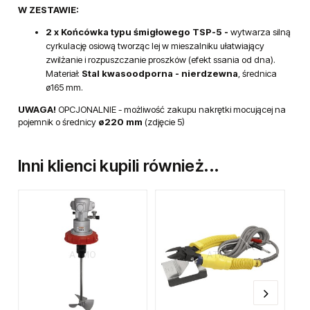
W ZESTAWIE:
2 x Końcówka typu śmigłowego TSP-5
-
wytwarza silną
cyrkulację osiową tworząc lej w mieszalniku ułatwiający
zwilżanie i rozpuszczanie proszków (efekt ssania od dna).
Materiał:
Stal kwasoodporna - nierdzewna
, średnica
ø165 mm.
UWAGA!
OPCJONALNIE - możliwość zakupu nakrętki mocującej na
pojemnik o średnicy
ø220 mm
(zdjęcie 5)
Inni klienci kupili również...