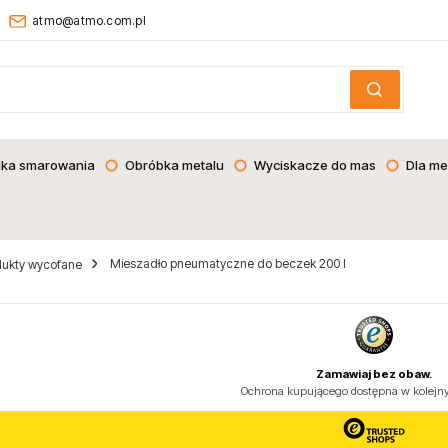
atmo@atmo.com.pl
ika smarowania
Obróbka metalu
Wyciskacze do mas
Dla me
Mieszadło pneumatyczne do beczek 200 l
dukty wycofane