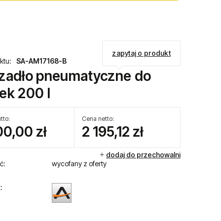
zapytaj o produkt
ktu:
SA-AM17168-B
zadło pneumatyczne do
ek 200 l
tto:
Cena netto:
00,00 zł
2 195,12 zł
dodaj do przechowalni
ć:
wycofany z oferty
: