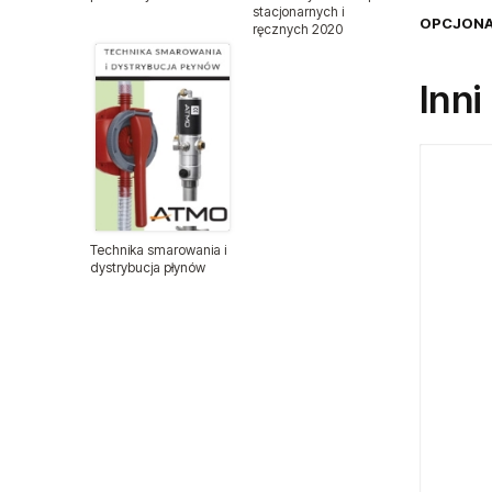
stacjonarnych i
OPCJONA
ręcznych 2020
Nitonakrętki
Inni
Nity zrywalne
Odzież ochronna
Podajniki nitów
Technika smarowania i
Podajniki śrub i wkrętów
dystrybucja płynów
Przewody ciśnieniowe
Wyprzedaże
Sprzęt medyczny
Sztyfty do sztyfciarek