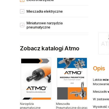
Mieszadła elektryczne
Miniaturowe narzędzia
pneumatyczne
Narzędzia gospodarstw rolnych
Zobacz katalogi Atmo
Narzędzia dla przemysłu lotniczego
Narzędzia dla lakierników
Opis
Narzędzia do wulkanizacji
Lekkie
mie
Mocowanie 
Narzędzia pneumatyczne ATA
Mieszadło
Narzędzia ogrodnicze
W zestawie
Narzędzia
Mieszadła
Wysokość c
pneumatyczne
Pneumatyczne do prac
Narzędzia spalinowe