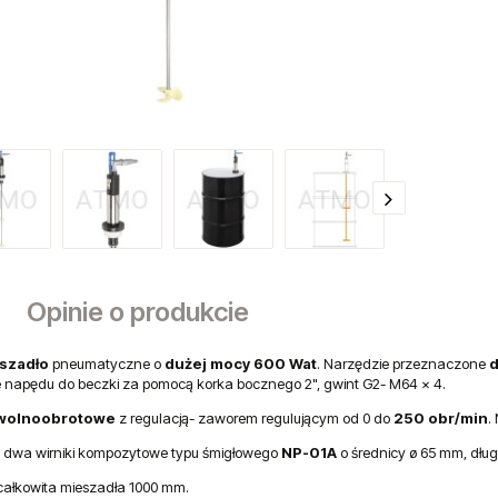
Opinie o produkcie
szadło
pneumatyczne o
dużej mocy 600 Wat
. Narzędzie przeznaczone
d
napędu do beczki za pomocą korka bocznego 2", gwint G2- M64 x 4.
wolnoobrotowe
z regulacją- zaworem regulującym od 0 do
250 obr/min
.
 dwa wirniki kompozytowe typu śmigłowego
NP-01A
o średnicy ø 65 mm, dł
ałkowita mieszadła 1000 mm.