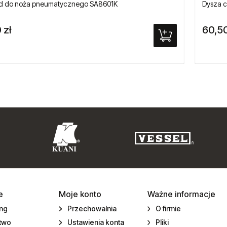
d do noża pneumatycznego SA8601K
Dysza c
 zł
60,50
e
Moje konto
Ważne informacje
ing
Przechowalnia
O firmie
ctwo
Ustawienia konta
Pliki