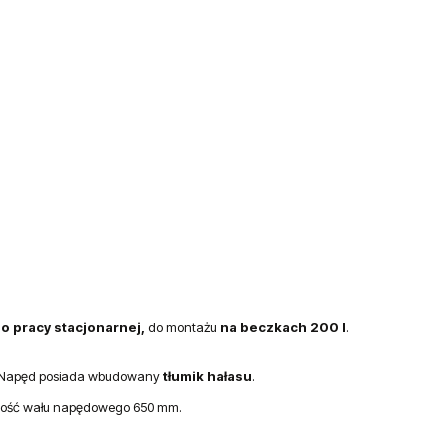
o pracy stacjonarnej,
do montażu
na beczkach 200 l
.
 Napęd posiada wbudowany
tłumik hałasu
.
ugość wału napędowego 650 mm.