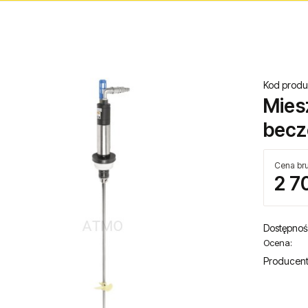
Kod produ
Mies
becz
Cena bru
2 7
Dostępnoś
Ocena:
Producent