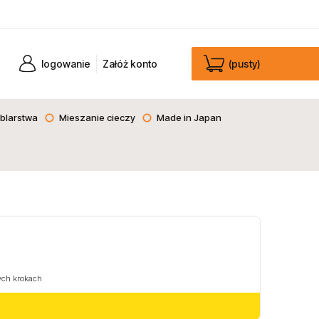
logowanie
Załóż konto
(pusty)
blarstwa
Mieszanie cieczy
Made in Japan