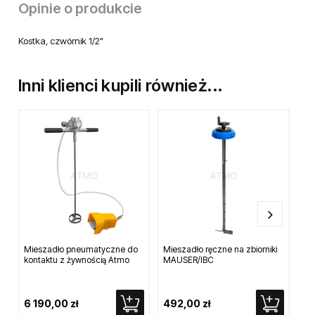
Opinie o produkcie
Kostka, czwórnik 1/2"
Inni klienci kupili również...
Mieszadło pneumatyczne do
Mieszadło ręczne na zbiorniki
Kl
kontaktu z żywnością Atmo
MAUSER/IBC
46
6 190,00 zł
492,00 zł
73