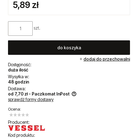
5,89 zł
szt.
do koszyka
dodaj do przechowalni
Dostępność:
duża ilość
Wysyłka w:
48 godzin
Dostawa:
od 7,70 zł
- Paczkomat InPost
sprawdź formy dostawy
Cena nie zawiera ewentualnych kosztów płatności
Ocena:
Producent:
Kod produktu: