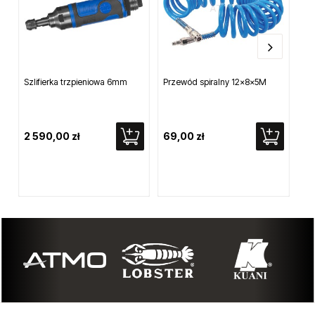
Szlifierka trzpieniowa 6mm
Przewód spiralny 12x8x5M
Pr
2 590,00 zł
69,00 zł
55