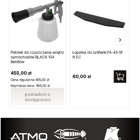
Pistolet do czyszczenia wnętrz
Łopatka do szlifierki FA-45-5F
Ni
samochodów BLACK 104
N EC
6,
BenBow
455,00 zł
60,00 zł
3 
Cena regularna:
495,00 zł
Najniższa cena:
495,00 zł
powiadom o
dostępności