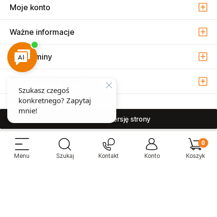
Moje konto
Ważne informacje
Regulaminy
Skontaktuj się z nami!
pokaż pełną wersję strony
Sprzedaż i serwis narzędzi pneumatycznych w Warszawie ul. Związkowa
15, 04-522 Warszawa ( Marysin Wawerski )
© 2026 Atmo Sp. z o.o. Wszelkie prawa zastrzeżone.
Sklep internetowy Shoper Premium