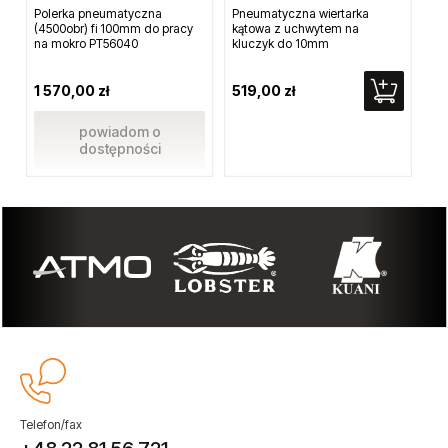
Polerka pneumatyczna
Pneumatyczna wiertarka
Wie
(4500obr) fi 100mm do pracy
kątowa z uchwytem na
obr
na mokro PT56040
kluczyk do 10mm
80
1 570,00 zł
519,00 zł
Cen
Naj
powiadom o
dostępności
Telefon/fax