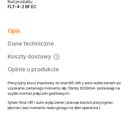
Kod produktu:
FLT-4-2 BF EC
Opis
Dane techniczne
Koszty dostawy
Cena nie zawiera ewentualnych kosztów płatności
Opinie o produkcie
Precyzyjny klucz impulsowy do śrub M5, M6 z auto-wyłaczeniem po
uzyskaniu zadanego momentu siły. Obroty 6200/min. pozwalają na
szybki montaż połączeń gwintowych.
Sytem Shut-Off ( auto-wyłączenie ) pracuje bardzo precyzyjnie i
płynnie ( bez momentu reakcyjnego na dłoń operatora ).