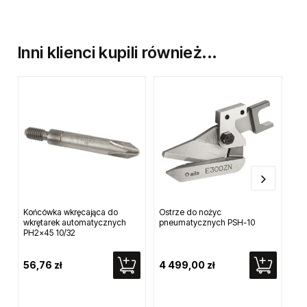
Inni klienci kupili również...
Końcówka wkręcająca do
Ostrze do nożyc
Klu
wkrętarek automatycznych
pneumatycznych PSH-10
do 
PH2x45 10/32
56,76 zł
4 499,00 zł
99