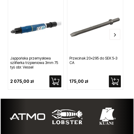
Jappońska przemysłowa
Przecinak 20x295 do SEK 5-3
Fr
szlifierka trzpieniowa 3mm 75
CA
uz
tyś obr. Vessel
8x
2 075,00 zł
175,00 zł
57