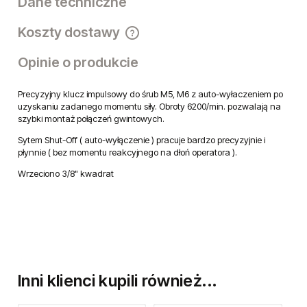
Dane techniczne
Koszty dostawy
Cena nie zawiera ewentualnych kosztów płatności
Opinie o produkcie
Precyzyjny klucz impulsowy do śrub M5, M6 z auto-wyłaczeniem po
uzyskaniu zadanego momentu siły. Obroty 6200/min. pozwalają na
szybki montaż połączeń gwintowych.
Sytem Shut-Off ( auto-wyłączenie ) pracuje bardzo precyzyjnie i
płynnie ( bez momentu reakcyjnego na dłoń operatora ).
Wrzeciono 3/8" kwadrat
Inni klienci kupili również...