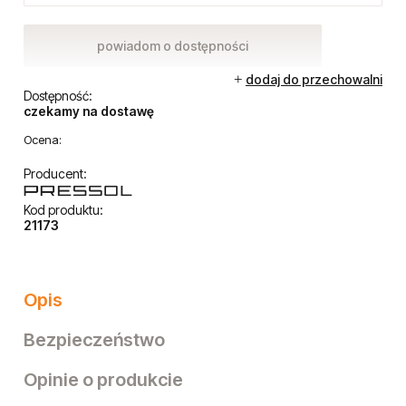
Cena brutto:
65,30 zł
Cena netto:
53,09 zł
powiadom o dostępności
dodaj do przechowalni
Dostępność:
czekamy na dostawę
Ocena:
Producent:
Kod produktu:
21173