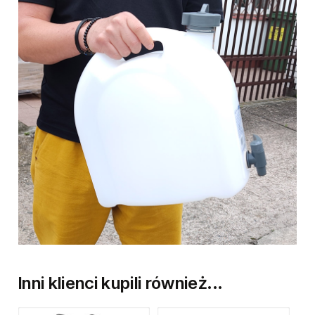
zawór spustowy rozkładany, łatwym w czyszczeniu
masa: 0,56 kg
Kanister jest dostosowany do żywności według (EU) No. 10/2011 i FDA
§ 21 CFR 177.1520 oraz wolny od BPA.