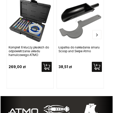
Inni klienci kupili również...
Komplet 6 kluczy płaskich do
Łopatka do nakładania smaru
Kub
odpowietrzania układu
Scoop and Swipe Atmo
lak
hamulcowego ATMO
269,00 zł
38,51 zł
69