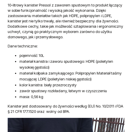
Opis
Bezpieczeństwo
Opinie o produkcie
10-litrowy kanister Pressol z zaworem spustowym to produkt łączący
w sobie funkcjonalność i wysoką jakość wykonania. Dzięki
zastosowaniu materiałów takich jak HDPE, polipropylen i LDPE,
kanister jest nie tylko trwały, ale również bezpieczny dla żywności.
Dodatkowe cechy, takie jak możliwość sztaplowania i ergonomiczny
uchwyt, czynią go praktycznym wyborem zarówno do użytku
domowego, jak i przemysłowego.
Dane techniczne:
pojemność 10L
materiał kanistra i zaworu spustowego: HDPE (polietylen
wysokiej gęstości)
materiał kołpaka zamykającego: Polipropylen Materiał taśmy
mocującej: LDPE (polietylen niskiej gęstości)
kolor kanistra: biały przezroczysty