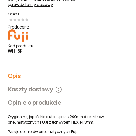
sprawdź formy dostawy
Cena nie zawiera ewentualnych kosztów płatności
Ocena:
Producent:
Kod produktu:
WH-8P
Opis
Koszty dostawy
Cena nie zawiera ewentualnych kosztów płatności
Opinie o produkcie
Oryginalne, japońskie dłuto szpicak 200mm do młotków
pneumatycznych FUJI z uchwytem HEX 14,8mm.
Pasuje do młotów pneumatycznych Fuji: