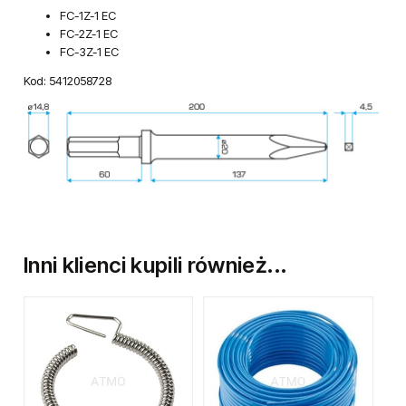
FC-1Z-1 EC
FC-2Z-1 EC
FC-3Z-1 EC
Kod: 5412058728
Inni klienci kupili również...