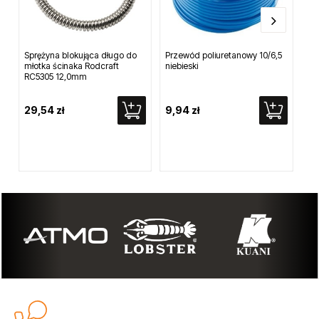
Sprężyna blokująca długo do
Przewód poliuretanowy 10/6,5
Wt
młotka ścinaka Rodcraft
niebieski
st
RC5305 12,0mm
st
29,54 zł
9,94 zł
10