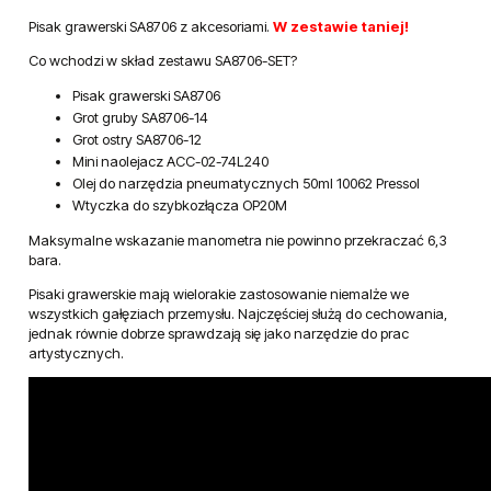
Pisak grawerski SA8706 z akcesoriami.
W zestawie taniej!
Co wchodzi w skład zestawu SA8706-SET?
Pisak grawerski SA8706
Grot gruby SA8706-14
Grot ostry SA8706-12
Mini naolejacz ACC-02-74L240
Olej do narzędzia pneumatycznych 50ml 10062 Pressol
Wtyczka do szybkozłącza OP20M
Maksymalne wskazanie manometra nie powinno przekraczać 6,3
bara.
Pisaki grawerskie mają wielorakie zastosowanie niemalże we
wszystkich gałęziach przemysłu. Najczęściej służą do cechowania,
jednak równie dobrze sprawdzają się jako narzędzie do prac
artystycznych.