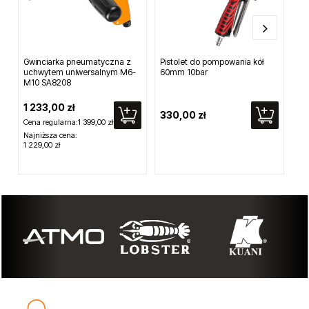
Gwinciarka pneumatyczna z
Pistolet do pompowania kół
Szl
uchwytem uniwersalnym M6-
60mm 10bar
12
M10 SA8208
1 233,00 zł
330,00 zł
51
Cena regularna:
1 399,00 zł
Najniższa cena:
1 229,00 zł