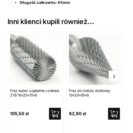
Długość całkowita: 65mm
Inni klienci kupili również...
Frez walec uzębienie czołowe
Frez do metalu stożkowy
Pr
ZYB 16x25x70x6
10x20x65x6
pro
105,50 zł
62,90 zł
3 