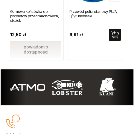
Gumowa końcówka do
Przewód poliuretanowy PU/A
Mi
pistoletów przedmuchowych,
8/5,5 niebieski
po
stożek
wer
12,50 zł
6,91 zł
4 
powiadom o
dostępności