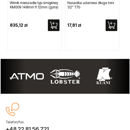
Wirnik mieszadła typ śmigłowy
Nasadka udarowa długa torx
Wir
KM009 148mm fi 12mm (góra)
1/2" T70
11
835,12 zł
17,81 zł
72