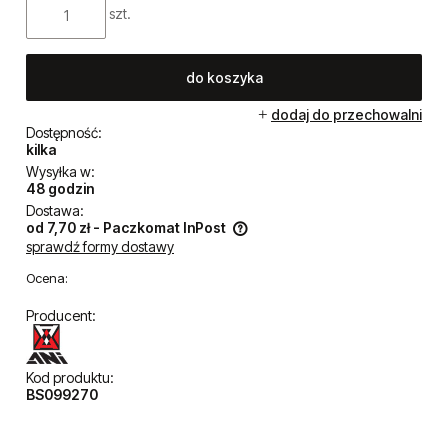
67,50 zł
Cena netto:
54,88 zł
szt.
do koszyka
dodaj do przechowalni
Dostępność:
kilka
Wysyłka w:
48 godzin
Dostawa:
od 7,70 zł
- Paczkomat InPost
sprawdź formy dostawy
Cena nie zawiera ewentualnych kosztów płatności
Ocena: