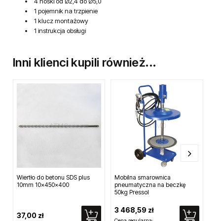
4 noski od Ø2,4 do Ø5,0
1 pojemnik na trzpienie
1 klucz montażowy
1 instrukcja obsługi
Inni klienci kupili również...
Wiertło do betonu SDS plus
Mobilna smarownica
Ak
10mm 10x450x400
pneumatyczna na beczkę
ni
50kg Pressol
Sce
3 468,59 zł
37,00 zł
3 
Cena regularna: