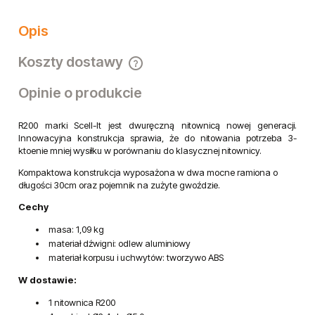
Opis
Koszty dostawy
Cena nie zawiera ewentualnych kosztów płatności
Opinie o produkcie
R200 marki Scell-It jest dwuręczną nitownicą nowej generacji.
Innowacyjna konstrukcja sprawia, że do nitowania potrzeba 3-
ktoenie mniej wysiłku w porównaniu do klasycznej nitownicy.
Kompaktowa konstrukcja wyposażona w dwa mocne ramiona o
długości 30cm oraz pojemnik na zużyte gwoździe.
Cechy
masa: 1,09 kg
materiał dźwigni: odlew aluminiowy
materiał korpusu i uchwytów: tworzywo ABS
W dostawie:
1 nitownica R200