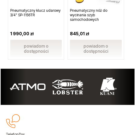
Pneumatyczny klucz udarowy
Pneumatyczny nóż do
Ada
3/4" SP-1156TR
wycinania szyb
1/
samochodowych
1 990,00 zł
845,01 zł
7,
powiadom o
powiadom o
dostępności
dostępności
Telefon/fax