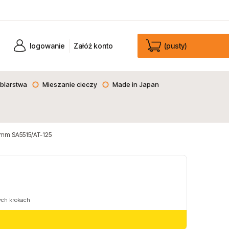
logowanie
Załóż konto
(pusty)
blarstwa
Mieszanie cieczy
Made in Japan
125mm SA5515/AT-125