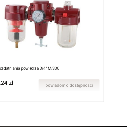
uzdatniania powietrza 3/4" M/330
Ostrze
,24 zł
1 353
powiadom o dostępności