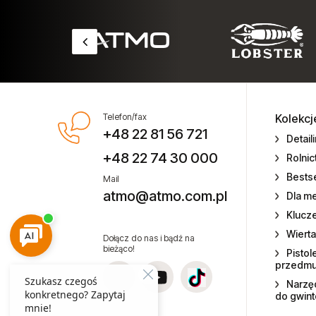
Balansery Atmo
Balansery Endo
Chemia warsztatowa CX80
Chemia warsztatowa
Telefon/fax
Kolekcj
+48 22 81 56 721
Detail
Części zamienne do narzędzi
+48 22 74 30 000
Rolni
Bestse
Elektronarzędzia
Mail
atmo@atmo.com.pl
Dla m
Mieszadła elektryczne
Klucz
Wierta
Dołącz do nas i bądź na
Miniaturowe narzędzia
bieżąco!
Pistol
pneumatyczne
przedm
Narzęd
Narzędzia gospodarstw rolnych
do gwin