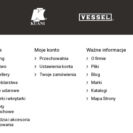
e
Moje konto
Ważne informacje
ing
Przechowalnia
O firmie
ctwo
Ustawienia konta
Pliki
llery
Twoje zamówienia
Blog
eblarstwa
Marki
e udarowe
Katalogi
rki i wkrętarki
Mapa Strony
ety
uchowe
zia i akcesoria
towania