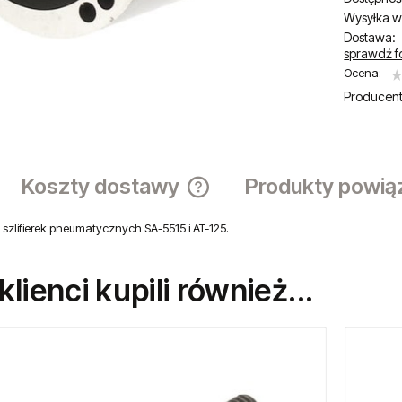
Wysyłka w
Dostawa:
sprawdź f
Ocena:
Producent
Koszty dostawy
Produkty powią
 szlifierek pneumatycznych SA-5515 i AT-125.
Cena nie zawiera ewentualnych ko
płatności
 klienci kupili również...