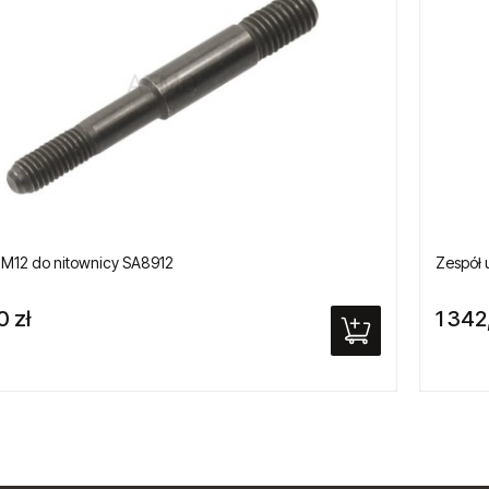
 M12 do nitownicy SA8912
Zespół 
0 zł
1 342