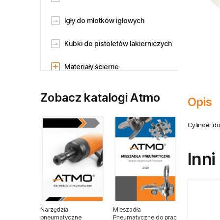
Igły do młotków igłowych
Kubki do pistoletów lakierniczych
Materiały ścierne
Noże do szyb samochodowych
Zobacz katalogi Atmo
Opis
Ostrza do nożyc
pneumatycznych
Cylinder do
Pilniki
Inni
Pilniki obrotowe
Płytki skrawające
Narzędzia
Mieszadła
Ramiona pantoografowe
pneumatyczne
Pneumatyczne do prac