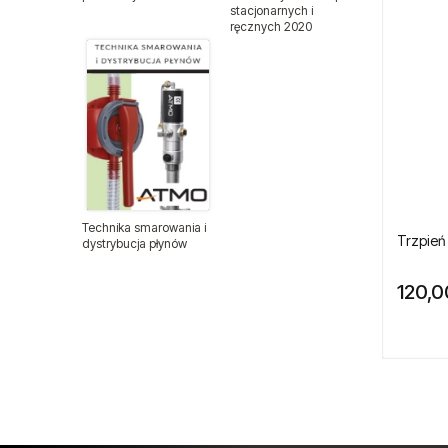
stacjonarnych i
ręcznych 2020
Szczęki do nitownic
Tarcze na rzep
Trzpienie do nitownic
Uchwyty do gwintowników
Uchwyty wiertarskie
Technika smarowania i
Trzpień
dystrybucja płynów
Zestawy naprawcze
120,0
Wiertła
Armatura do pneumatyki
Balansery sprężynowe