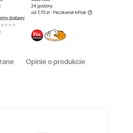
:
24 godziny
od 7,70 zł
- Paczkomat InPost
ormy dostawy
Cena nie zawiera ewentualnych kosztów
płatności
:
zane
Opinie o produkcie
sztów