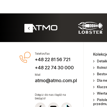
pneumatycznych
Technika smarowania i pompy
Testery momentu siły
Zszywki do zszywaczy
pneumatycznych
Zwijadła przewodów do wody
Telefon/fax
Kolekcj
+48 22 81 56 721
Detail
Zwijadła przewodów elektrycznych
+48 22 74 30 000
Rolni
Zwijadła przewodów powietrza
Bestse
Mail
atmo@atmo.com.pl
Dla m
Zwijadła węży olejowych
Klucz
Wierta
Dołącz do nas i bądź na
Zwijadła węży smarowania
bieżąco!
Pistol
przedm