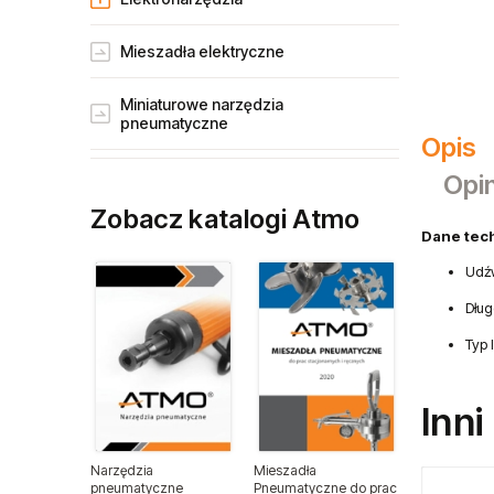
Mieszadła elektryczne
Miniaturowe narzędzia
pneumatyczne
Opis
Narzędzia gospodarstw rolnych
Opin
Zobacz katalogi Atmo
Narzędzia dla przemysłu lotniczego
Dane tec
Udźw
Narzędzia dla lakierników
Dług
Narzędzia do wulkanizacji
Typ 
Narzędzia pneumatyczne ATA
Inni
Narzędzia ogrodnicze
Narzędzia
Mieszadła
pneumatyczne
Pneumatyczne do prac
Narzędzia spalinowe