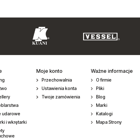
e
Moje konto
Ważne informacje
ing
Przechowalnia
O firmie
ctwo
Ustawienia konta
Pliki
llery
Twoje zamówienia
Blog
eblarstwa
Marki
e udarowe
Katalogi
rki i wkrętarki
Mapa Strony
ety
uchowe