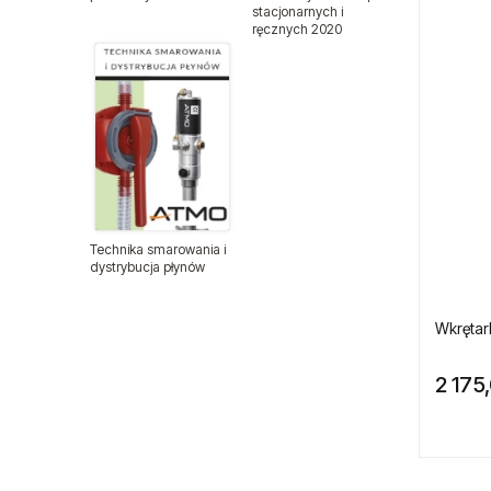
stacjonarnych i
ręcznych 2020
Nitonakrętki
Nity zrywalne
Odzież ochronna
Podajniki nitów
Technika smarowania i
Podajniki śrub i wkrętów
dystrybucja płynów
Przewody ciśnieniowe
Wkrętar
Wyprzedaże
2 175
Sprzęt medyczny
Sztyfty do sztyfciarek