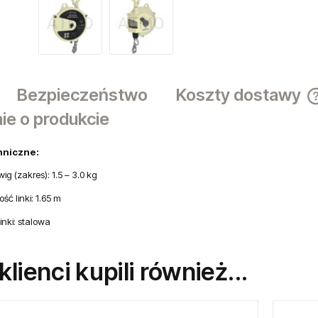
Bezpieczeństwo
Koszty dostawy
ie o produkcie
hniczne:
ig (zakres): 1.5 – 3.0 kg
ość linki: 1.65 m
linki: stalowa
 klienci kupili również...