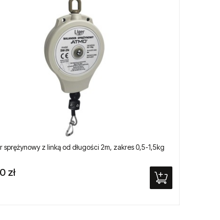
r sprężynowy z linką od długości 2m, zakres 0,5-1,5kg
Balanse
0 zł
395,0