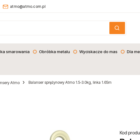
atmo@atmo.com.pl
ika smarowania
Obróbka metalu
Wyciskacze do mas
Dla me
Balanser sprężynowy Atmo 1.5-3.0kg, linka 1.65m
ansery Atmo
Kod produ