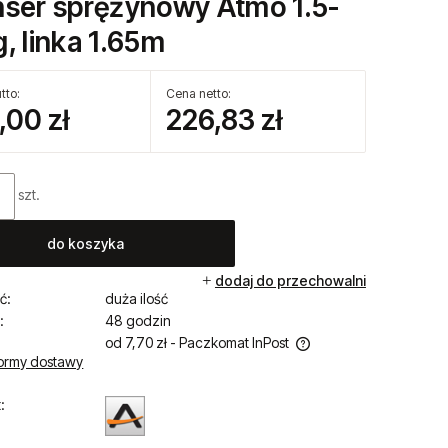
nser sprężynowy Atmo 1.5-
, linka 1.65m
tto:
Cena netto:
,00 zł
226,83 zł
szt.
do koszyka
dodaj do przechowalni
ć:
duża ilość
:
48 godzin
od 7,70 zł
- Paczkomat InPost
ormy dostawy
Cena nie zawiera ewentualnych kosztów
:
płatności