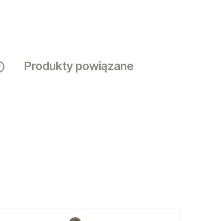
Produkty powiązane
Cena nie zawiera ewentualnych kosztów
płatności