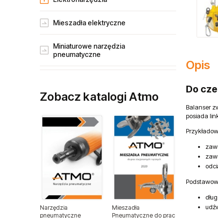
Mieszadła elektryczne
Miniaturowe narzędzia
pneumatyczne
Opis
Narzędzia gospodarstw rolnych
Do cze
Zobacz katalogi Atmo
Narzędzia dla przemysłu lotniczego
Balanser zw
posiada li
Narzędzia dla lakierników
Przykładow
zaw
Narzędzia do wulkanizacji
zaw
odci
Narzędzia pneumatyczne ATA
Podstawow
Narzędzia ogrodnicze
dług
udźw
Narzędzia
Mieszadła
pneumatyczne
Pneumatyczne do prac
Narzędzia spalinowe