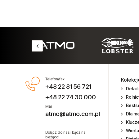
Telefon/fax
Kolekcj
+48 22 81 56 721
Detail
+48 22 74 30 000
Rolni
Bestse
Mail
atmo@atmo.com.pl
Dla m
Klucz
Wierta
Dołącz do nas i bądź na
bieżąco!
Pistol