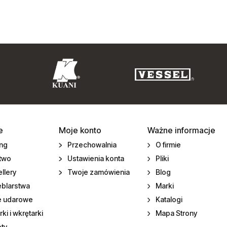
e
Moje konto
Ważne informacje
ing
Przechowalnia
O firmie
ctwo
Ustawienia konta
Pliki
llery
Twoje zamówienia
Blog
eblarstwa
Marki
e udarowe
Katalogi
rki i wkrętarki
Mapa Strony
ety