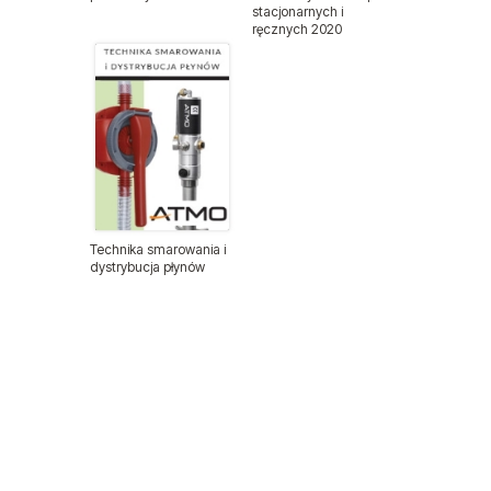
stacjonarnych i
ręcznych 2020
Nitonakrętki
Nity zrywalne
Odzież ochronna
Podajniki nitów
Technika smarowania i
Podajniki śrub i wkrętów
dystrybucja płynów
Przewody ciśnieniowe
Wyprzedaże
Sprzęt medyczny
Sztyfty do sztyfciarek