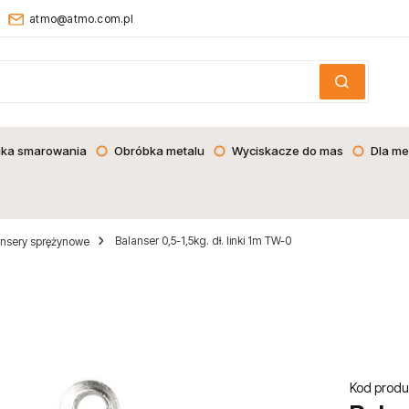
atmo@atmo.com.pl
ika smarowania
Obróbka metalu
Wyciskacze do mas
Dla me
Balanser 0,5-1,5kg. dł. linki 1m TW-0
ansery sprężynowe
Kod produ