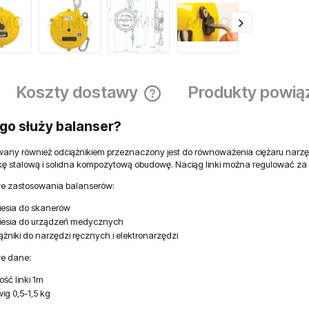
Koszty dostawy
Produkty powią
go służy balanser?
Cena nie zawiera ewentualnych ko
płatności
any również odciążnikiem przeznaczony jest do równoważenia ciężaru narzędz
nkę stalową i solidna kompozytową obudowę. Naciąg linki można regulować 
e zastosowania balanserów:
iesia do skanerów
iesia do urządzeń medycznych
ążniki do narzędzi ręcznych i elektronarzędzi
e dane:
ość linki 1m
ig 0,5-1,5 kg