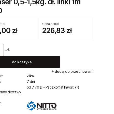
ser 0,5-1,5kg. dł. linki 1m
0
tto:
Cena netto:
,00 zł
226,83 zł
szt.
do koszyka
dodaj do przechowalni
ć:
kilka
:
7 dni
od 7,70 zł
- Paczkomat InPost
ormy dostawy
Cena nie zawiera ewentualnych kosztów
:
płatności