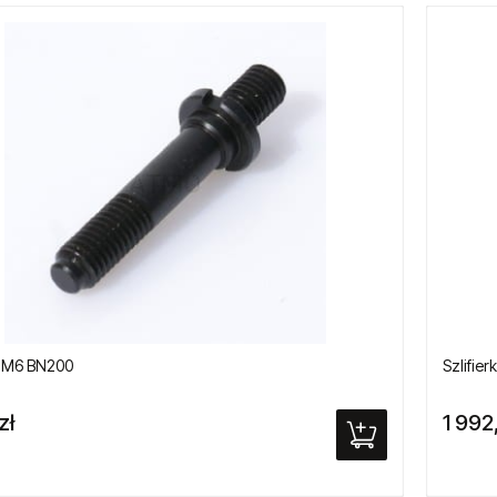
ń M6 BN200
Szlifie
zł
1 992