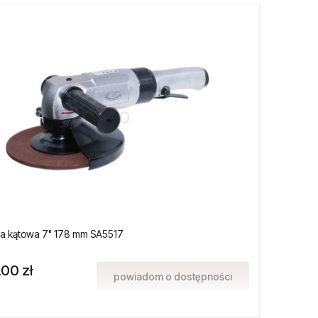
rka kątowa 7" 178 mm SA5517
Japońsk
APS-12
,00 zł
1 585
powiadom o dostępności