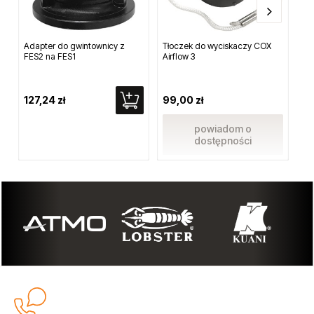
Adapter do gwintownicy z
Tłoczek do wyciskaczy COX
Kl
FES2 na FES1
Airflow 3
1/
66
127,24 zł
99,00 zł
Cen
Naj
powiadom o
1 0
dostępności