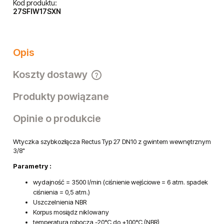
Kod produktu:
27SFIW17SXN
Opis
Koszty dostawy
Cena nie zawiera ewentualnych kosztów płatności
Produkty powiązane
Opinie o produkcie
Wtyczka szybkozłącza Rectus Typ 27 DN10 z gwintem wewnętrznym
3/8"
Parametry :
wydajność = 3500 l/min (ciśnienie wejściowe = 6 atm. spadek
ciśnienia = 0,5 atm.)
Uszczelnienia NBR
Korpus mosiądz niklowany
temperatura robocza -20°C do +100°C (NBR)