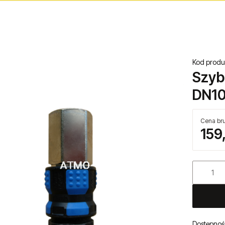
Kod produ
Szyb
DN10
Cena bru
159
Dostępnoś