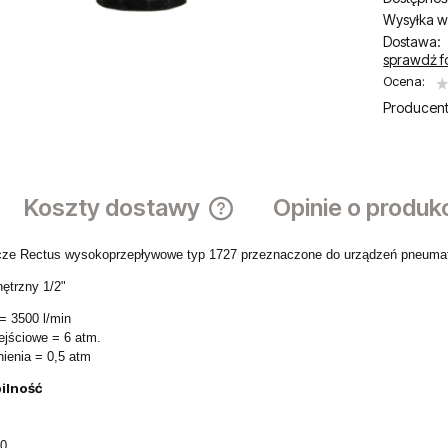
Wysyłka w
Dostawa:
sprawdź f
Ocena:
Producent
Koszty dostawy
Opinie o produk
ze Rectus wysokoprzepływowe typ 1727 przeznaczone do urządzeń pneumat
Cena nie zawiera ewentualnych ko
płatności
ętrzny 1/2"
= 3500 l/min
ejściowe = 6 atm.
nienia = 0,5 atm
ilność
0,