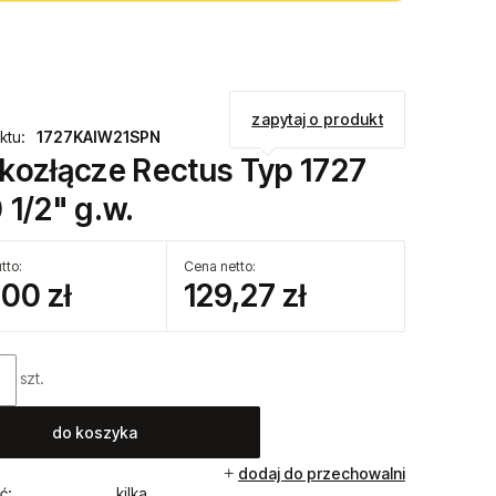
zapytaj o produkt
ktu:
1727KAIW21SPN
kozłącze Rectus Typ 1727
 1/2" g.w.
tto:
Cena netto:
,00 zł
129,27 zł
szt.
do koszyka
dodaj do przechowalni
ć:
kilka