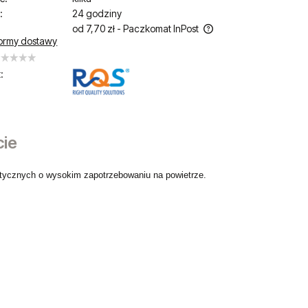
:
24 godziny
od 7,70 zł
- Paczkomat InPost
ormy dostawy
Cena nie zawiera ewentualnych kosztów
płatności
:
cie
ycznych o wysokim zapotrzebowaniu na powietrze.
sztów