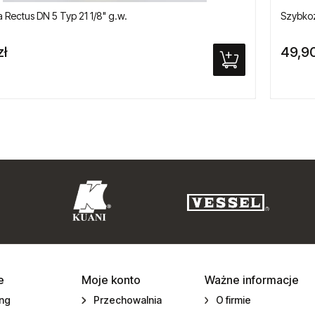
 Rectus DN 5 Typ 21 1/8" g.w.
Szybkoz
zł
49,90
e
Moje konto
Ważne informacje
ing
Przechowalnia
O firmie