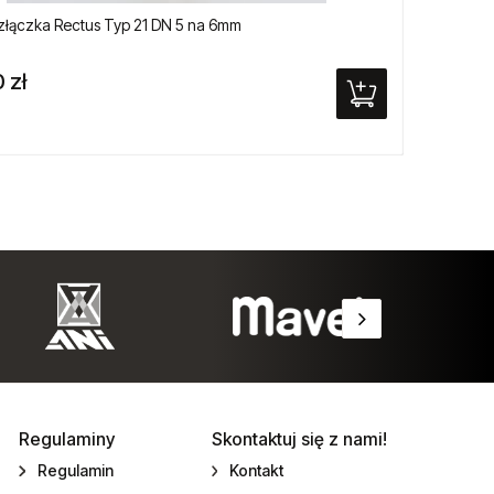
łączka Rectus Typ 21 DN 5 na 6mm
Szybkoz
 zł
89,00
Regulaminy
Skontaktuj się z nami!
Regulamin
Kontakt