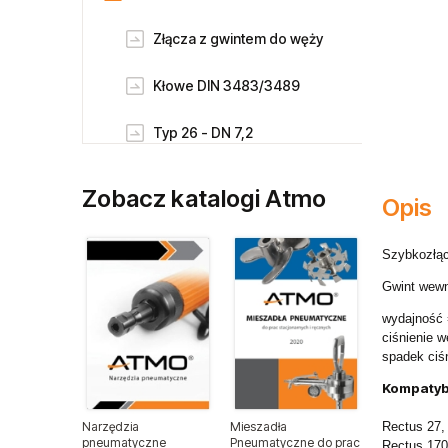
Złącza z gwintem do węży
Kłowe DIN 3483/3489
Typ 26 - DN 7,2
Typ 21 - DN 5
Zobacz katalogi Atmo
Opis
Typ 1700 - DN10
Szybkozłąc
Typ 1727 / Typ 27 - DN10
Gwint wewn
wydajność 
Typ 1625 - DN 7,8
ciśnienie w
spadek ciś
Typ 1600
Kompatyb
Złącza wtykowe
Narzędzia
Mieszadła
Rectus 27,
pneumatyczne
Pneumatyczne do prac
Rectus 170