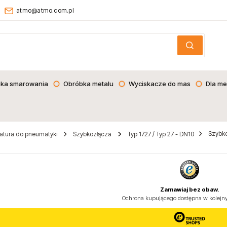
atmo@atmo.com.pl
ika smarowania
Obróbka metalu
Wyciskacze do mas
Dla me
Szybko
atura do pneumatyki
Szybkozłącza
Typ 1727 / Typ 27 - DN10