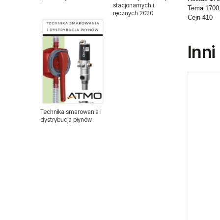
stacjonarnych i
Zespoły przygotowania
Tema 1700
ręcznych 2020
powietrza
Cejn 410
Zawory iglicowe
Inni
Zawory kulowe
Balansery sprężynowe
Balansery Atmo
Technika smarowania i
dystrybucja płynów
Balansery Endo
Chemia warsztatowa CX80
Chemia warsztatowa
Części zamienne do narzędzi