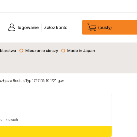
logowanie
Załóż konto
(pusty)
blarstwa
Mieszanie cieczy
Made in Japan
złącze Rectus Typ 1727 DN10 1/2" g.w.