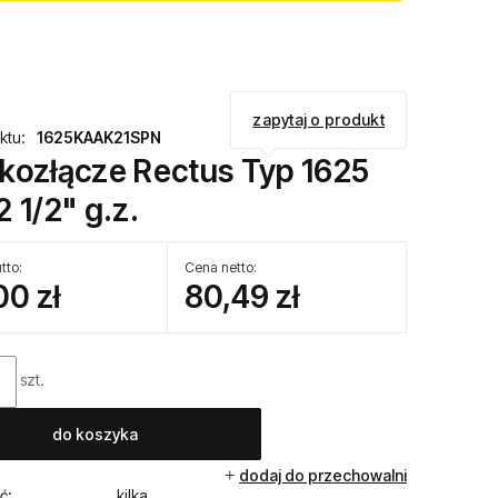
zapytaj o produkt
ktu:
1625KAAK21SPN
kozłącze Rectus Typ 1625
 1/2" g.z.
tto:
Cena netto:
00 zł
80,49 zł
szt.
do koszyka
dodaj do przechowalni
ć:
kilka