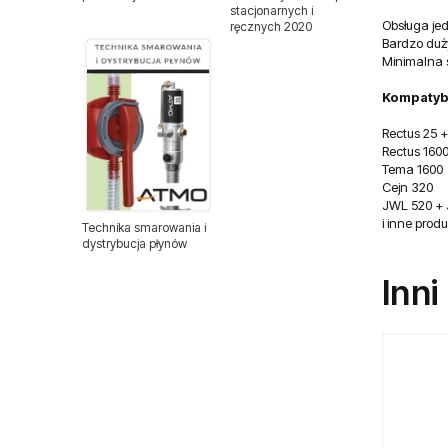
stacjonarnych i
Zespoły przygotowania
Obsługa jed
ręcznych 2020
powietrza
Bardzo duży
Minimalna s
Zawory iglicowe
Kompatyb
Zawory kulowe
Rectus 25 +
Rectus 160
Tema 1600
Balansery sprężynowe
Cejn 320
JWL 520 +
Balansery Atmo
i inne prod
Technika smarowania i
dystrybucja płynów
Balansery Endo
Inni
Chemia warsztatowa CX80
Chemia warsztatowa
Części zamienne do narzędzi