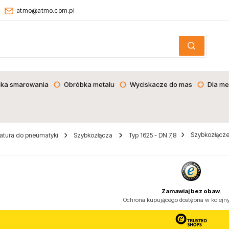
atmo@atmo.com.pl
ika smarowania
Obróbka metalu
Wyciskacze do mas
Dla me
Szybkozłącze 
atura do pneumatyki
Szybkozłącza
Typ 1625 - DN 7,8