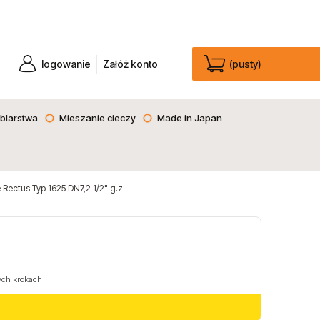
logowanie
Załóż konto
(pusty)
blarstwa
Mieszanie cieczy
Made in Japan
Rectus Typ 1625 DN7,2 1/2" g.z.