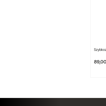
Elektronarzędzia
Mieszadła elektryczne
Miniaturowe narzędzia
pneumatyczne
Narzędzia gospodarstw rolnych
Szybkoz
Narzędzia dla przemysłu lotniczego
89,00
Narzędzia dla lakierników
Narzędzia do wulkanizacji
Narzędzia pneumatyczne ATA
Narzędzia ogrodnicze