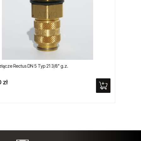
łącze Rectus DN 5 Typ 21 3/8" g.z.
Pneuma
 zł
541,2