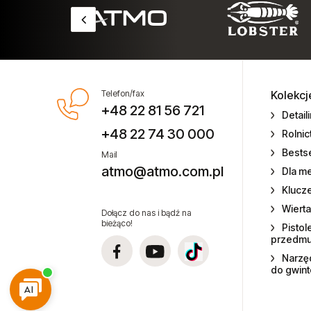
Narzędzia spalinowe
Nitonakrętki
Nity zrywalne
Telefon/fax
Kolekcj
+48 22 81 56 721
Odzież ochronna
Detail
+48 22 74 30 000
Rolni
Podajniki nitów
Bestse
Mail
atmo@atmo.com.pl
Dla m
Podajniki śrub i wkrętów
Klucz
Wierta
Przewody ciśnieniowe
Dołącz do nas i bądź na
bieżąco!
Pistol
przedm
Wyprzedaże
Narzęd
do gwin
Sprzęt medyczny
Sztyfty do sztyfciarek