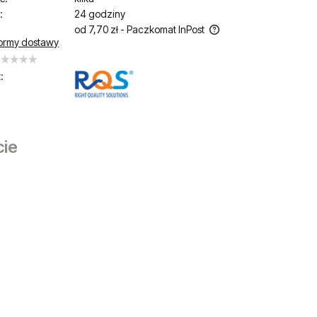
:
24 godziny
od 7,70 zł
- Paczkomat InPost
ormy dostawy
Cena nie zawiera ewentualnych kosztów
płatności
:
cie
sztów