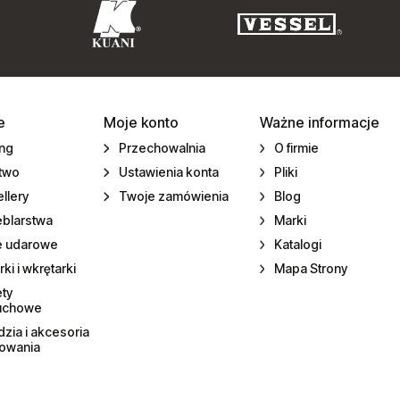
e
Moje konto
Ważne informacje
ing
Przechowalnia
O firmie
ctwo
Ustawienia konta
Pliki
llery
Twoje zamówienia
Blog
eblarstwa
Marki
e udarowe
Katalogi
rki i wkrętarki
Mapa Strony
ety
uchowe
zia i akcesoria
towania