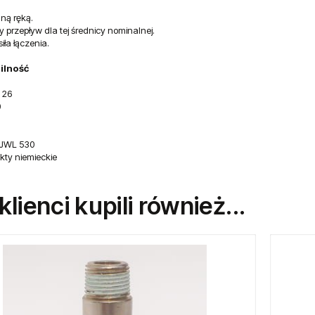
ną ręką.
 przepływ dla tej średnicy nominalnej.
iła łączenia.
ilność
 26
0
 JWL 530
ukty niemieckie
 klienci kupili również...