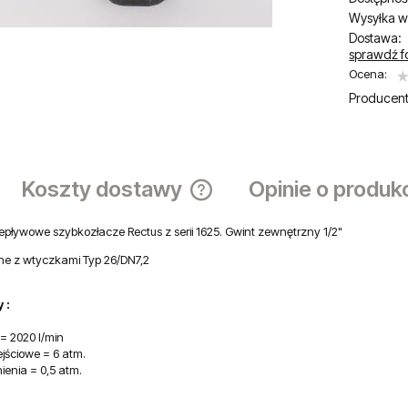
Wysyłka w
Dostawa:
sprawdź f
Ocena:
Producent
Koszty dostawy
Opinie o produk
pływowe szybkozłacze Rectus z serii 1625. Gwint zewnętrzny 1/2"
Cena nie zawiera ewentualnych ko
płatności
ne z wtyczkami Typ 26/DN7,2
 :
= 2020 l/min
ejściowe = 6 atm.
ienia = 0,5 atm.