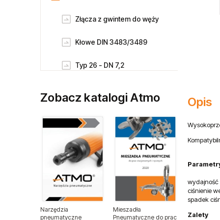
Złącza z gwintem do węży
Kłowe DIN 3483/3489
Typ 26 - DN 7,2
Typ 21 - DN 5
Zobacz katalogi Atmo
Opis
Typ 1700 - DN10
Wysokoprze
Typ 1727 / Typ 27 - DN10
Kompatybil
Typ 1625 - DN 7,8
Parametry
Typ 1600
wydajność 
ciśnienie w
spadek ciśn
Złącza wtykowe
Narzędzia
Mieszadła
Zalety
pneumatyczne
Pneumatyczne do prac