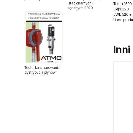
stacjonarnych i
Tema 1600
Zespoły przygotowania
ręcznych 2020
Cejn 320
powietrza
JWL 520 +
i inne prod
Zawory iglicowe
Zawory kulowe
Inni
Balansery sprężynowe
Balansery Atmo
Technika smarowania i
dystrybucja płynów
Balansery Endo
Chemia warsztatowa CX80
Chemia warsztatowa
Części zamienne do narzędzi