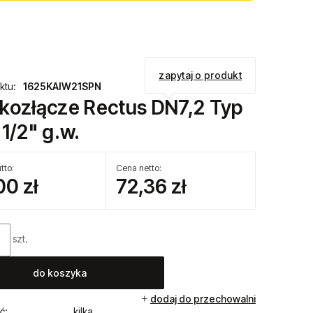
zapytaj o produkt
ktu:
1625KAIW21SPN
kozłącze Rectus DN7,2 Typ
1/2" g.w.
tto:
Cena netto:
00 zł
72,36 zł
szt.
do koszyka
dodaj do przechowalni
ć:
kilka