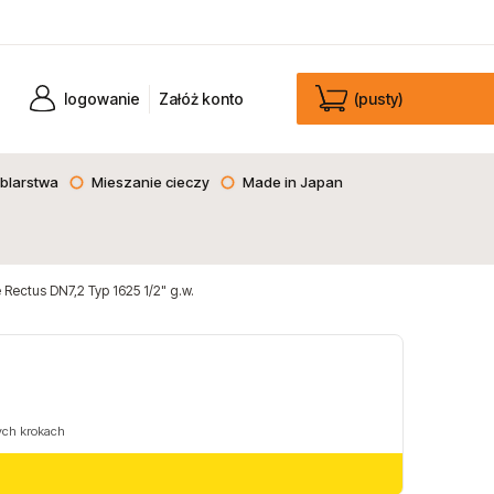
logowanie
Załóż konto
(pusty)
blarstwa
Mieszanie cieczy
Made in Japan
Rectus DN7,2 Typ 1625 1/2" g.w.