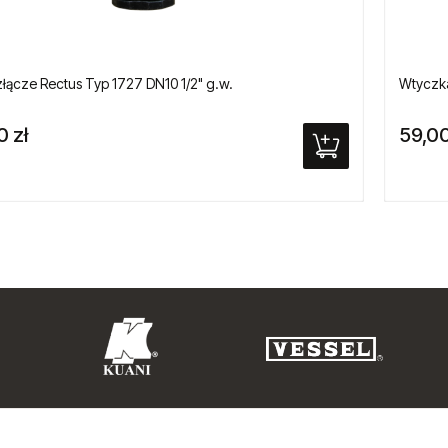
łącze Rectus Typ 1727 DN10 1/2" g.w.
Wtyczka
0 zł
59,00