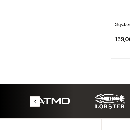
Elektronarzędzia
Mieszadła elektryczne
Szybkoz
Miniaturowe narzędzia
pneumatyczne
159,0
Narzędzia gospodarstw rolnych
Narzędzia dla przemysłu lotniczego
Narzędzia dla lakierników
Narzędzia do wulkanizacji
Narzędzia pneumatyczne ATA
Narzędzia ogrodnicze