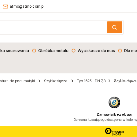
atmo@atmo.com.pl
ika smarowania
Obróbka metalu
Wyciskacze do mas
Dla me
Szybkozłącze 
atura do pneumatyki
Szybkozłącza
Typ 1625 - DN 7,8