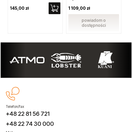
145,00 zł
1 109,00 zł
55
powiadom o
dostępności
Telefon/fax
+48 22 81 56 721
+48 22 74 30 000