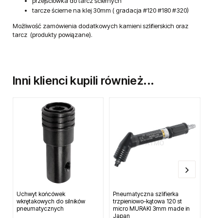
przejściówka do tarcz ściernych
tarcze ścierne na klej 30mm ( gradacja #120 #180 #320)
Możliwość zamówienia dodatkowych kamieni szlifierskich oraz
tarcz (produkty powiązane).
Inni klienci kupili również...
Uchwyt końcówek
Pneumatyczna szlifierka
Pr
wkrętakowych do silników
trzpieniowo-kątowa 120 st
pneumatycznych
micro MURAKI 3mm made in
Japan