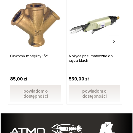
Czwórnik mosiężny 1/2"
Nożyce pneumatyczne do
Pi
cięcia blach
klu
85,00 zł
559,00 zł
12
powiadom o
powiadom o
dostępności
dostępności