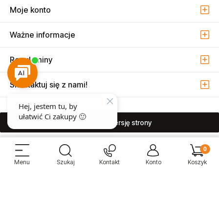
Moje konto
Ważne informacje
Regulaminy
Skontaktuj się z nami!
pokaż pełną wersję strony
Sprzedaż i serwis narzędzi pneumatycznych w Warszawie ul. Związkowa
15, 04-522 Warszawa ( Marysin Wawerski )
© 2026 Atmo Sp. z o.o. Wszelkie prawa zastrzeżone.
Sklep internetowy Shoper Premium