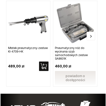
Młotek pneumatyczny-zestaw
Pneumatyczny nóż do
Zł
KI-4709-HK
wycinania szyb
G1
samochodowych zestaw
SA8601K
489,00 zł
460,00 zł
4,
powiadom o
dostępności