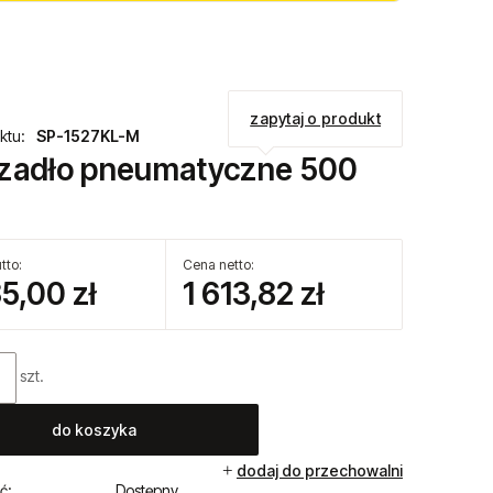
zapytaj o produkt
ktu:
SP-1527KL-M
zadło pneumatyczne 500
tto:
Cena netto:
85,00 zł
1 613,82 zł
szt.
do koszyka
dodaj do przechowalni
ć:
Dostępny