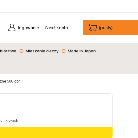
logowanie
Załóż konto
(pusty)
blarstwa
Mieszanie cieczy
Made in Japan
ne 500 obr.