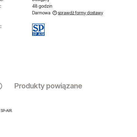
:
48 godzin
Darmowa
sprawdź formy dostawy
iera ewentualnych kosztów
:
Produkty powiązane
Cena nie zawiera ewentualnych kosztów
płatności
SP-AIR.