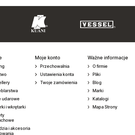
e
Moje konto
Ważne informacje
ing
Przechowalnia
O firmie
ctwo
Ustawienia konta
Pliki
llery
Twoje zamówienia
Blog
eblarstwa
Marki
e udarowe
Katalogi
rki i wkrętarki
Mapa Strony
ety
uchowe
zia i akcesoria
towania