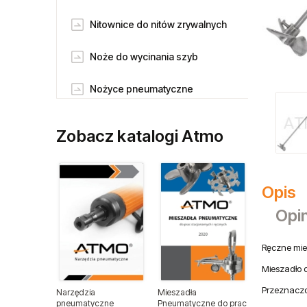
Nitownice do nitów zrywalnych
Noże do wycinania szyb
Nożyce pneumatyczne
Odkurzacze pneumatyczne
Zobacz katalogi Atmo
Piaskarki pneumatczne
Pilnikarki pneumatyczne
Opis
Opin
Pneumatyczne klucze udarowe
Ręczne mie
Pneumatyczne klucze
zapadkowe
Mieszadło d
Przeznaczo
Narzędzia
Mieszadła
Pneumatyczne pisaki grawerskie
pneumatyczne
Pneumatyczne do prac