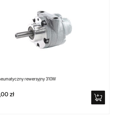
pneumatyczny rewersyjny 310W
Pneumat
,00 zł
4 900