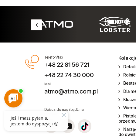
pneumatyczne
Szlifierki taśmowe
Szlifierki trzpieniowe
Tornadory i pistolety piorące
Telefon/fax
Kolekcj
Ubijaki formierskie
+48 22 81 56 721
Detail
+48 22 74 30 000
Rolni
Wiertarki pneumatyczne
Bestse
Mail
Wiertarko-wkrętarki
atmo@atmo.com.pl
Dla m
Klucz
Wkrętarki pneumatyczne
Wierta
Dołącz do nas i bądź na
bieżąco!
Pistol
Wyciskacze pneumatyczne do
przedm
mas COX
Narzęd
do gwin