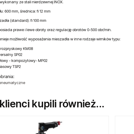
k wykonany ze stali nierdzewnej INOX.
u: 600 mm, średnica: fi 12 mm
zadła (standard): fi 100 mm
osiada prawe i lewe obroty oraz regulację obrotów 0-500 obr/min.
enieje możliwość wyposażenia mieszadła w inne rodzaje wirników typu:
yrozpryskowy KM08
ersalny SP02
głowy - kompozytowy- MP02
iasowy TSP2
obrania:
 pneumatyczne
 klienci kupili również...