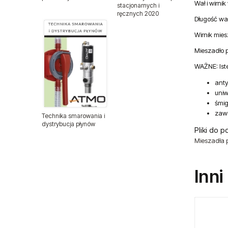
Wał i wirni
stacjonarnych i
ręcznych 2020
Pistolety lakiernicze
Długość wał
Wirnik mies
Pistolety lakiernicze BenBow
Mieszadło p
Pistolety natryskowe
WAŻNE: Ist
ant
Pistolety do pompowania kół
uniw
śmi
Pistolety do przedmuchiwania
zaw
Technika smarowania i
dystrybucja płynów
Pliki do p
Polerki pneumatyczne
Mieszadła
Pompy pneumatyczne
Inni
Spożywcze pompy membranowe
FDA
Pompy membranowe