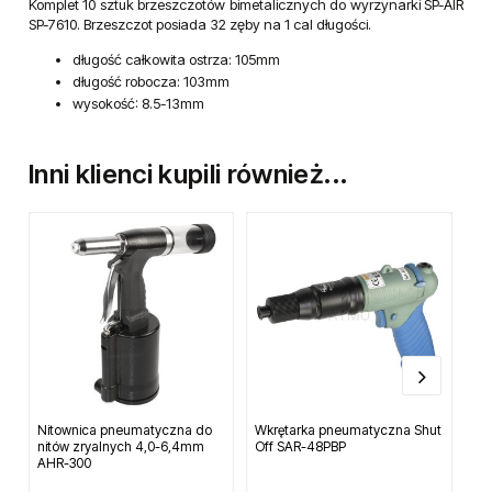
Komplet 10 sztuk brzeszczotów bimetalicznych do wyrzynarki SP-AIR
SP-7610. Brzeszczot posiada 32 zęby na 1 cal długości.
długość całkowita ostrza: 105mm
długość robocza: 103mm
wysokość: 8.5-13mm
Inni klienci kupili również...
Nitownica pneumatyczna do
Wkrętarka pneumatyczna Shut
He
nitów zryalnych 4,0-6,4mm
Off SAR-48PBP
szl
AHR-300