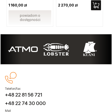
56
1 160,00 zł
2 270,00 zł
Cen
Naj
powiadom o
dostępności
Telefon/fax
+48 22 81 56 721
+48 22 74 30 000
Mail